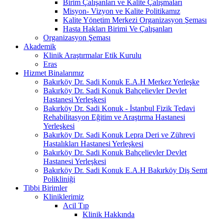
Birim Çalışanları ve Kalite Çalışmaları
Misyon- Vizyon ve Kalite Politikamız
Kalite Yönetim Merkezi Organizasyon Şeması
Hasta Hakları Birimi Ve Çalışanları
Organizasyon Şeması
Akademik
Klinik Araştırmalar Etik Kurulu
Eras
Hizmet Binalarımız
Bakırköy Dr. Sadi Konuk E.A.H Merkez Yerleşke
Bakırköy Dr. Sadi Konuk Bahçelievler Devlet
Hastanesi Yerleşkesi
Bakırköy Dr. Sadi Konuk - İstanbul Fizik Tedavi
Rehabilitasyon Eğitim ve Araştırma Hastanesi
Yerleşkesi
Bakırköy Dr. Sadi Konuk Lepra Deri ve Zührevi
Hastalıkları Hastanesi Yerleşkesi
Bakırköy Dr. Sadi Konuk Bahçelievler Devlet
Hastanesi Yerleşkesi
Bakırköy Dr. Sadi Konuk E.A.H Bakırköy Diş Semt
Polikliniği
Tibbi Birimler
Kliniklerimiz
Acil Tıp
Klinik Hakkında