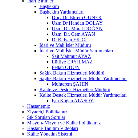
İdari Birimler
Başhekim
Başhekim Yardımcıları
Doç. Dr. Ekrem GÜNER
Uzm.Dr.Handan DOLAY
Uzm. Dr. Murat DOĞAN
Uzm. Dr. Cem AYAN
Dr.Rıdvan EKİCİ
İdari ve Mali İşler Müdürü
İdari ve Mali İşler Müdür Yardımcıları
Sait Mahmut AYAZ
Lütfiye ERYILMAZ
Fettah ÖDÜN
Sağlık Bakım Hizmetleri Müdürü
Sağlık Bakım Hizmetleri Müdür Yardımcıları
Muhterem ŞAHİN
Kalite ve Destek Hizmetleri Müdürü
Kalite Destek Hizmetleri Müdür Yardımcıları
Işın Kağan ATASOY
Hastanemiz
Ziyaretçi Politikamız
Sık Sorulan Sorular
Misyon- Vizyon ve Kalite Politikamız
Hastane Tanıtım Videoları
Kalite Yönetim Sistemi