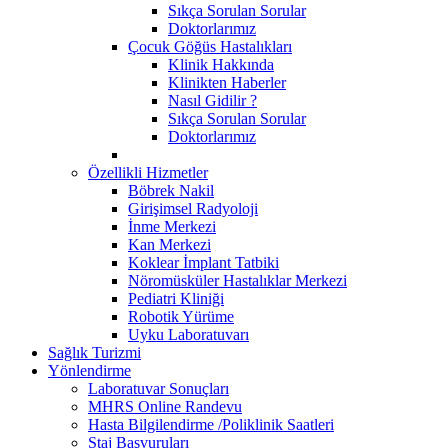
Sıkça Sorulan Sorular
Doktorlarımız
Çocuk Göğüs Hastalıkları
Klinik Hakkında
Klinikten Haberler
Nasıl Gidilir ?
Sıkça Sorulan Sorular
Doktorlarımız
Özellikli Hizmetler
Böbrek Nakil
Girişimsel Radyoloji
İnme Merkezi
Kan Merkezi
Koklear İmplant Tatbiki
Nöromüsküler Hastalıklar Merkezi
Pediatri Kliniği
Robotik Yürüme
Uyku Laboratuvarı
Sağlık Turizmi
Yönlendirme
Laboratuvar Sonuçları
MHRS Online Randevu
Hasta Bilgilendirme /Poliklinik Saatleri
Staj Başvuruları